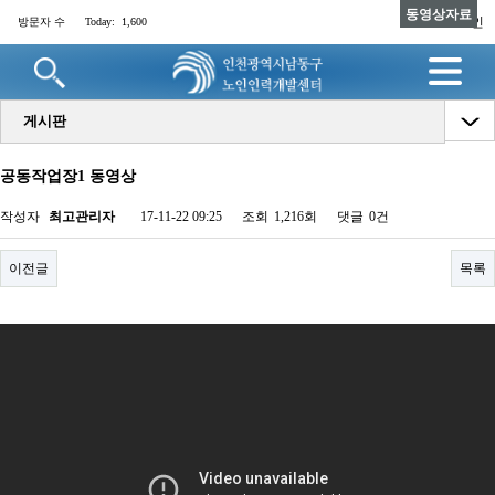
동영상자료
로그인
방문자 수
Today:
1,600
명
게시판
공동작업장1 동영상
작성자
최고관리자
17-11-22 09:25
조회
1,216회
댓글
0건
이전글
목록