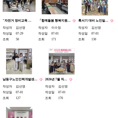
"자전거 정비교육 …
「함께돌봄 행복지원…
혹서기 대비 노인일…
작성자
김선영
작성자
이수정.
작성자
김선영
작성일
07-29
작성일
07-01
작성일
07-01
조회
50
조회
171
조회
130
남동구노인인력개발센…
2026년 7월 직…
작성자
김선영
작성자
김선영
작성일
07-01
작성일
07-01
조회
127
조회
176