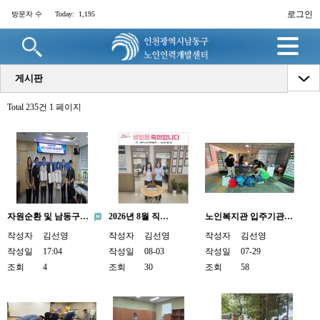
로그인
방문자 수
Today:
1,195
명
게시판
Total 235건
1 페이지
자원순환 및 남동구…
2026년 8월 직…
노인복지관 입주기관…
작성자
김선영
작성자
김선영
작성자
김선영
작성일
17:04
작성일
08-03
작성일
07-29
조회
4
조회
30
조회
58