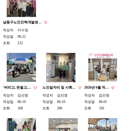
남동구노인인력개발센…
작성자
이수정.
작성일
06-22
조회
232
‘버리고, 돈벌고,…
노인일자리 및 사회…
2026년 6월 직…
작성자
김선영
작성자
김선영
작성자
김선영
작성일
06-19
작성일
06-10
작성일
06-01
조회
168
조회
296
조회
336