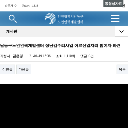
동영상자료
로그인
방문자 수
Today:
1,319
명
게시판
남동구노인인력개발센터 장난감수리사업 어르신일자리 참여자 파견
작성자
김은경
21-01-19 15:36
조회
1,110회
댓글
0건
이전글
다음글
목록