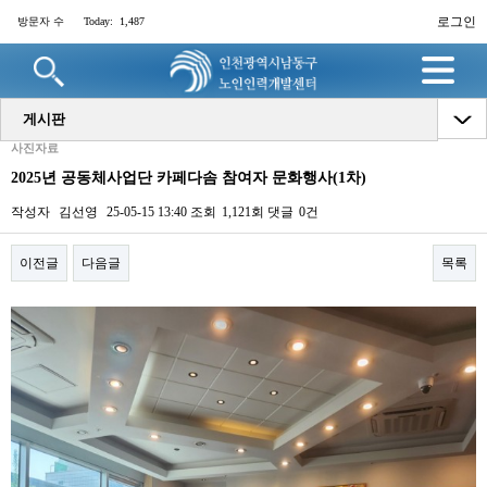
로그인
방문자 수
Today:
1,487
명
게시판
사진자료
2025년 공동체사업단 카페다솜 참여자 문화행사(1차)
작성자
김선영
25-05-15 13:40
조회
1,121회
댓글
0건
이전글
다음글
목록
본문