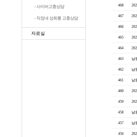
468
2
- 사이버고충상담
467
2
- 직장내 성희롱 고충상담
466
2
자료실
465
2
464
2
463
남
462
남
461
남
460
2
459
2
458
남
457
남
456
2