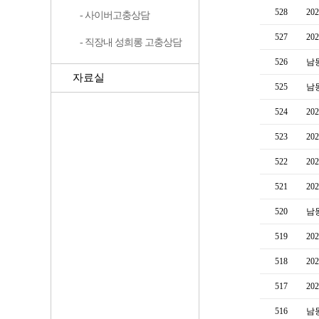
528
20
- 사이버고충상담
527
20
- 직장내 성희롱 고충상담
526
남
자료실
525
남
524
2
523
2
522
2
521
2
520
남
519
2
518
2
517
2
516
남