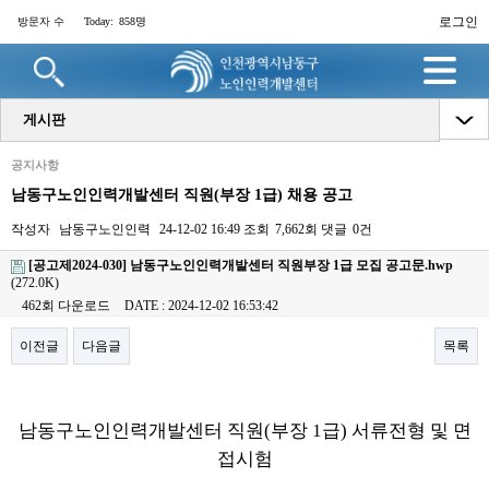
로그인
방문자 수
Today:
858명
게시판
공지사항
남동구노인인력개발센터 직원(부장 1급) 채용 공고
작성자
남동구노인인력
24-12-02 16:49
조회
7,662회
댓글
0건
[공고제2024-030] 남동구노인인력개발센터 직원부장 1급 모집 공고문.hwp
(272.0K)
462회 다운로드
DATE : 2024-12-02 16:53:42
이전글
다음글
목록
본문
남동구노인인력개발센터 직원
(
부장
1
급
)
서류전형
및 면
접시험