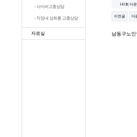
141회 다
- 사이버고충상담
이전글
다
- 직장내 성희롱 고충상담
자료실
남동구노인인