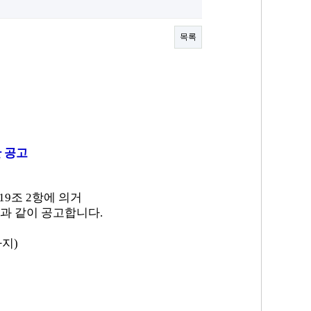
목록
산
공고
19조 2항에
의거
과 같이 공고합니다.
까지)