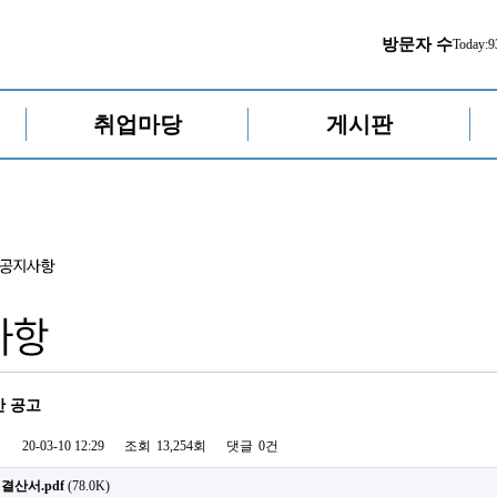
방문자 수
Today:
9
취업마당
게시판
산 공고
20-03-10 12:29
조회
13,254회
댓글
0건
 결산서.pdf
(78.0K)