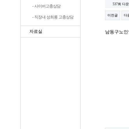
537회 다
- 사이버고충상담
이전글
다
- 직장내 성희롱 고충상담
자료실
남동구노인인