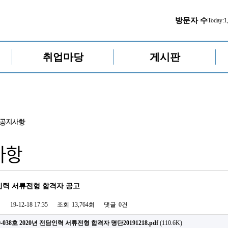
방문자 수
Today:
1
취업마당
게시판
담인력 서류전형 합격자 공고
19-12-18 17:35
조회
13,764회
댓글
0건
9-038호 2020년 전담인력 서류전형 합격자 명단20191218.pdf
(110.6K)