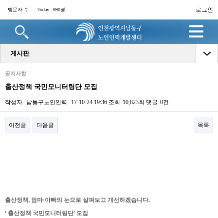
로그인
방문자 수
Today:
990명
게시판
공지사항
출산정책 국민모니터링단 모집
작성자
남동구노인인력
17-10-24 19:36
조회
10,823회
댓글
0건
이전글
다음글
목록
본문
출산정책, 엄마·아빠의 눈으로 살펴보고 개선하겠습니다.
‘ 출산정책 국민모니터링단’ 모집